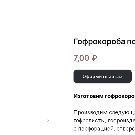
Гофрокороба по
₽
7,00
Оформить заказ
Изготовим гофрокоро
Производим следующие
гофролисты, гофроизд
с перфорацией, отве